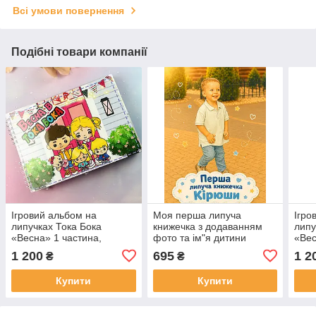
Всі умови повернення
Подібні товари компанії
Ігровий альбом на
Моя перша липуча
Ігро
липучках Тока Бока
книжечка з додаванням
липу
«Весна» 1 частина,
фото та ім"я дитини
«Вес
формат А4
фор
1 200
695
1 2
₴
₴
Купити
Купити