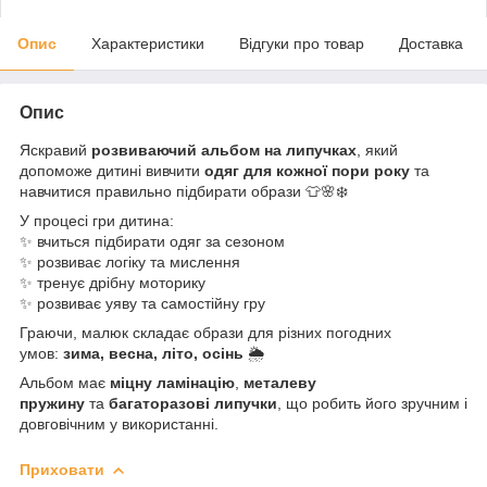
Опис
Характеристики
Відгуки про товар
Доставка
Опис
Яскравий
розвиваючий альбом на липучках
, який
допоможе дитині вивчити
одяг для кожної пори року
та
навчитися правильно підбирати образи 👕🌸❄️
У процесі гри дитина:
✨ вчиться підбирати одяг за сезоном
✨ розвиває логіку та мислення
✨ тренує дрібну моторику
✨ розвиває уяву та самостійну гру
Граючи, малюк складає образи для різних погодних
умов:
зима, весна, літо, осінь
🌦
Альбом має
міцну ламінацію
,
металеву
пружину
та
багаторазові липучки
, що робить його зручним і
довговічним у використанні.
Приховати