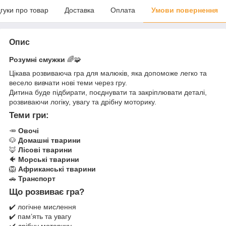
дгуки про товар
Доставка
Оплата
Умови повернення
Опис
Розумні смужки
🌈🧩
Цікава розвиваюча гра для малюків, яка допоможе легко та
весело вивчати нові теми через гру.
Дитина буде підбирати, поєднувати та закріплювати деталі,
розвиваючи логіку, увагу та дрібну моторику.
Теми гри:
🥕
Овочі
🐶
Домашні тварини
🦊
Лісові тварини
🐠
Морські тварини
🦁
Африканські тварини
🚗
Транспорт
Що розвиває гра?
✔️ логічне мислення
✔️ пам’ять та увагу