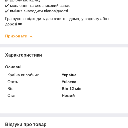
✔️ дрібну моторику
✔️ мовлення та словниковий запас
✔️ вміння знаходити відповідності
Гра чудово підходить для занять вдома, у садочку або в
дорозі ❤️
Приховати
Характеристики
Основні
Країна виробник
Україна
Стать
Унісекс
Вік
Від 12 міс
Стан
Новий
Відгуки про товар