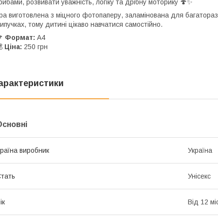
рибами, розвивати уважність, логіку та дрібну моторику 🍄✨
ра виготовлена з міцного фотопаперу, заламінована для багатораз
ипучках, тому дитині цікаво навчатися самостійно.
📌
Формат:
А4
💰
Ціна:
250 грн
арактеристики
Основні
раїна виробник
Україна
тать
Унісекс
ік
Від 12 мі