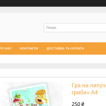
РО НАС
КОНТАКТИ
ДОСТАВКА ТА ОПЛАТА
Гра на липу
гриби» А4
250 ₴