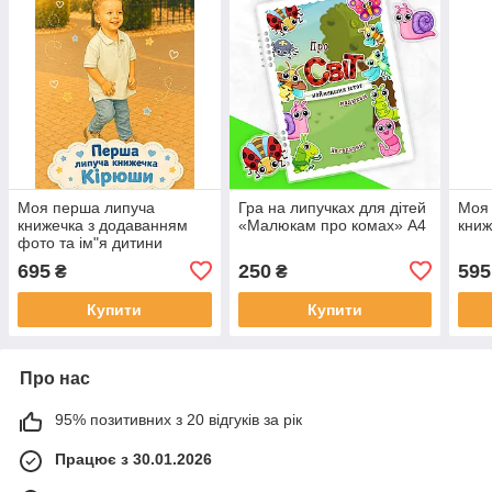
Моя перша липуча
Гра на липучках для дітей
Моя
книжечка з додаванням
«Малюкам про комах» А4
книж
фото та ім"я дитини
695
250
595
₴
₴
Купити
Купити
Про нас
95% позитивних з 20 відгуків за рік
Працює з 30.01.2026